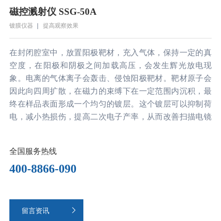
磁控溅射仪 SSG-50A
镀膜仪器
提高观察效果
在封闭腔室中，放置阳极靶材，充入气体，保持一定的真
空度，在阳极和阴极之间加载高压，会发生辉光放电现
象。电离的气体离子会轰击、侵蚀阳极靶材。靶材原子会
因此向四周扩散，在磁力的束缚下在一定范围内沉积，最
终在样品表面形成一个均匀的镀层。这个镀层可以抑制荷
电，减小热损伤，提高二次电子产率，从而改善扫描电镜
观察效果。平时使用时，最常见靶材的是金靶。正是这个
原因，离子溅射仪也俗称“喷金仪”。然而，为了获得更细
全国服务热线
小的晶粒尺寸、更薄的连续镀层，有时候也会使用其他靶
400-8866-090
材（比如铬、铂金、铜）。

留言资讯